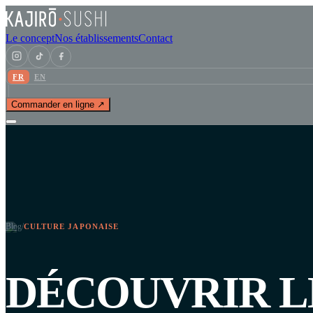
Le concept
Nos établissements
Contact
FR
EN
Commander en ligne ↗
Blog
/
CULTURE JAPONAISE
DÉCOUVRIR L