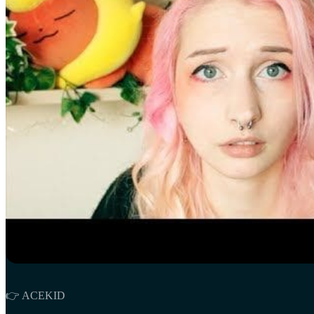
👉 ACEKID